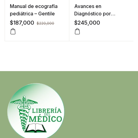
Manual de ecografía
Avances en
pediátrica – Gentile
Diagnóstico por
Imágenes: Cabeza y
$
187,000
$
245,000
$
220,000
cuello